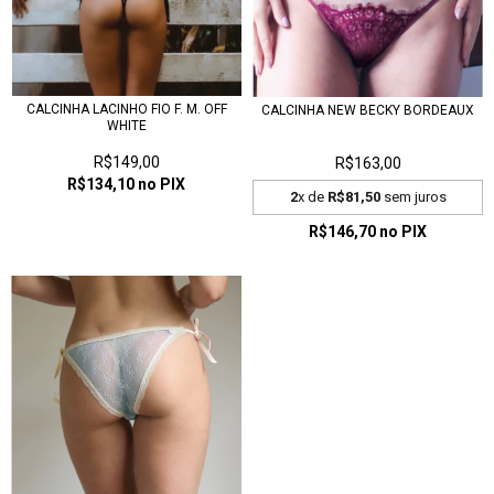
CALCINHA LACINHO FIO F. M. OFF
CALCINHA NEW BECKY BORDEAUX
WHITE
R$149,00
R$163,00
R$134,10
no PIX
2
x de
R$81,50
sem juros
R$146,70
no PIX