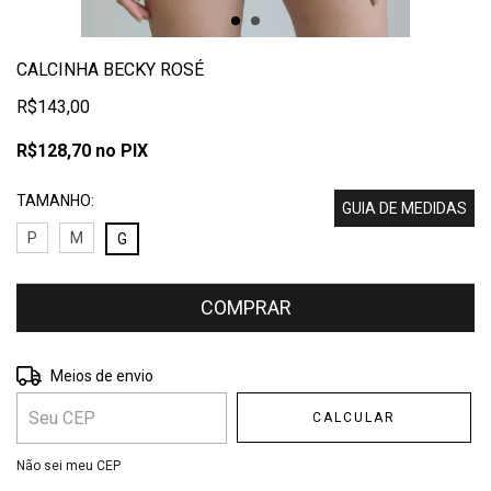
CALCINHA BECKY ROSÉ
R$143,00
R$128,70
no PIX
TAMANHO:
GUIA DE MEDIDAS
P
M
G
Entregas para o CEP:
ALTERAR CEP
Meios de envio
CALCULAR
Não sei meu CEP