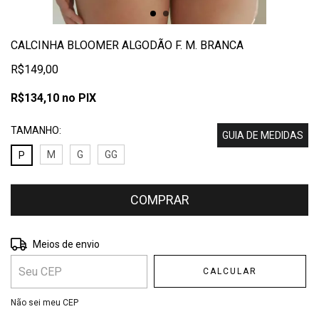
CALCINHA BLOOMER ALGODÃO F. M. BRANCA
R$149,00
R$134,10
no PIX
TAMANHO:
GUIA DE MEDIDAS
M
G
GG
P
Entregas para o CEP:
ALTERAR CEP
Meios de envio
CALCULAR
Não sei meu CEP