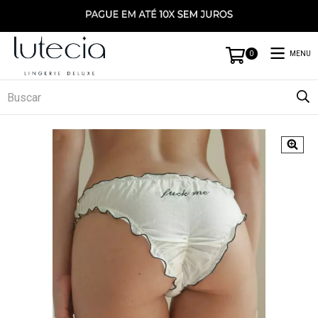
MENU
0