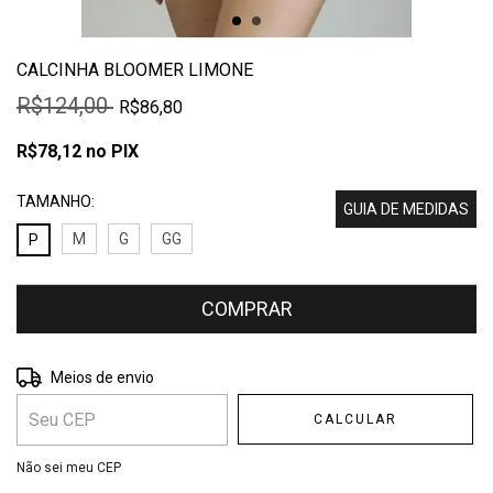
CALCINHA BLOOMER LIMONE
R$124,00
R$86,80
R$78,12
no PIX
TAMANHO:
GUIA DE MEDIDAS
M
G
GG
P
Entregas para o CEP:
ALTERAR CEP
Meios de envio
CALCULAR
Não sei meu CEP