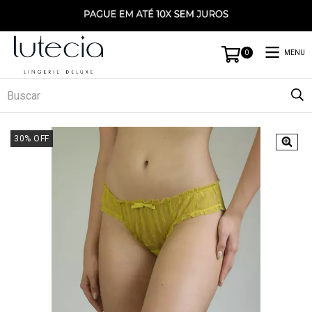
MENU
0
30
% OFF