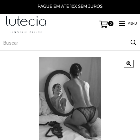
MENU
0