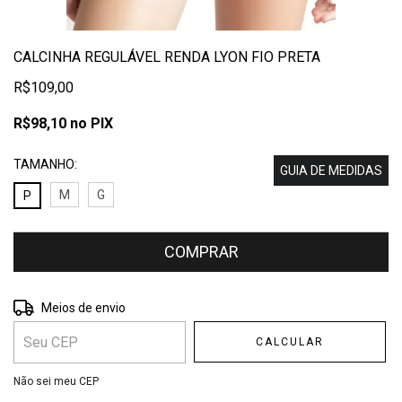
CALCINHA REGULÁVEL RENDA LYON FIO PRETA
R$109,00
R$98,10
no PIX
TAMANHO:
GUIA DE MEDIDAS
M
G
P
Entregas para o CEP:
ALTERAR CEP
Meios de envio
CALCULAR
Não sei meu CEP