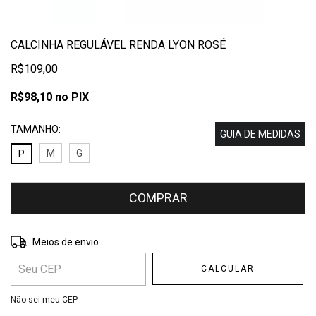
CALCINHA REGULÁVEL RENDA LYON ROSÉ
R$109,00
R$98,10
no PIX
TAMANHO:
GUIA DE MEDIDAS
M
G
P
Entregas para o CEP:
ALTERAR CEP
Meios de envio
CALCULAR
Não sei meu CEP