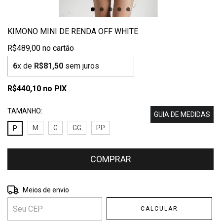
KIMONO MINI DE RENDA OFF WHITE
R$489,00
6
x de
R$81,50
sem juros
R$440,10
no PIX
TAMANHO:
GUIA DE MEDIDAS
M
G
GG
PP
P
Entregas para o CEP:
ALTERAR CEP
Meios de envio
CALCULAR