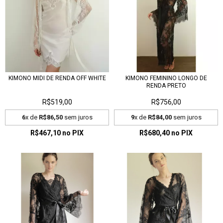
KIMONO MIDI DE RENDA OFF WHITE
KIMONO FEMININO LONGO DE
RENDA PRETO
R$519,00
R$756,00
6
x de
R$86,50
sem juros
9
x de
R$84,00
sem juros
R$467,10
no PIX
R$680,40
no PIX