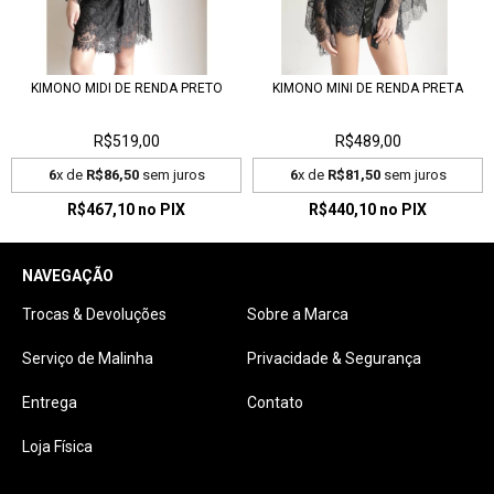
KIMONO MIDI DE RENDA PRETO
KIMONO MINI DE RENDA PRETA
R$519,00
R$489,00
6
x de
R$86,50
sem juros
6
x de
R$81,50
sem juros
R$467,10
no PIX
R$440,10
no PIX
NAVEGAÇÃO
Trocas & Devoluções
Sobre a Marca
Serviço de Malinha
Privacidade & Segurança
Entrega
Contato
Loja Física