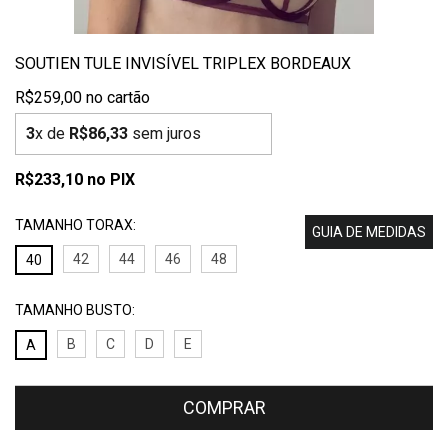
SOUTIEN TULE INVISÍVEL TRIPLEX BORDEAUX
R$259,00
3
x de
R$86,33
sem juros
R$233,10
no PIX
TAMANHO TORAX:
GUIA DE MEDIDAS
42
44
46
48
40
TAMANHO BUSTO:
B
C
D
E
A