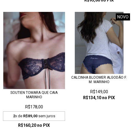
R$93,60
no PIX
NOVO
CALCINHA BLOOMER ALGODÃO F.
M. MARINHO
R$149,00
SOUTIEN TOMARA QUE CAIA
MARINHO
R$134,10
no PIX
R$178,00
2
x de
R$89,00
sem juros
R$160,20
no PIX