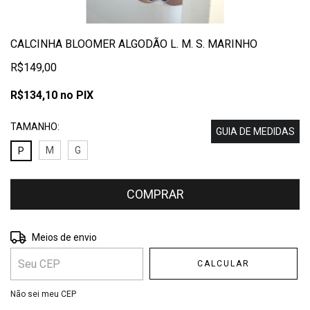
CALCINHA BLOOMER ALGODÃO L. M. S. MARINHO
R$149,00
R$134,10
no PIX
TAMANHO:
GUIA DE MEDIDAS
M
G
P
Entregas para o CEP:
ALTERAR CEP
Meios de envio
CALCULAR
Não sei meu CEP