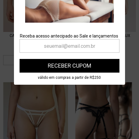
CALCINHA TRIPLEX FIO PRETA
Receba acesso antecipado ao Sale e lançamentos
CALCINHA MIDI FIO BORDEAUX
R$196,00
R$94,00
R$84,60
no PIX
2
x de
R$98,00
sem juros
RECEBER CUPOM
R$176,40
no PIX
válido em compras a partir de R$250