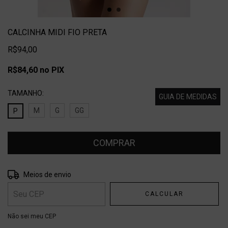
CALCINHA MIDI FIO PRETA
R$94,00
R$84,60
no PIX
TAMANHO:
GUIA DE MEDIDAS
M
G
GG
P
Entregas para o CEP:
ALTERAR CEP
Meios de envio
CALCULAR
Não sei meu CEP