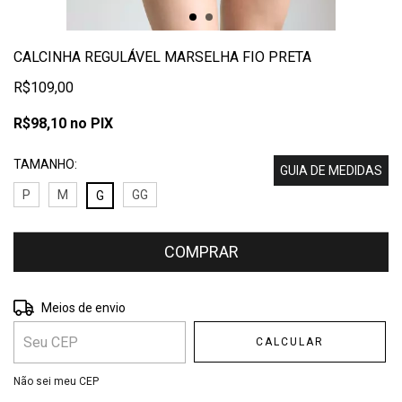
CALCINHA REGULÁVEL MARSELHA FIO PRETA
R$109,00
R$98,10
no PIX
TAMANHO:
GUIA DE MEDIDAS
P
M
GG
G
Entregas para o CEP:
ALTERAR CEP
Meios de envio
CALCULAR
Não sei meu CEP