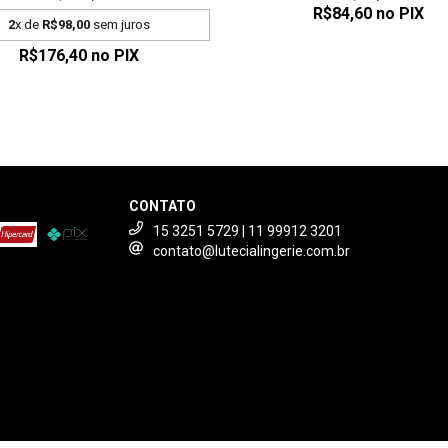
R$84,60
no PIX
2
x de
R$98,00
sem juros
R$176,40
no PIX
CONTATO
15 3251 5729 | 11 99912 3201
contato@lutecialingerie.com.br