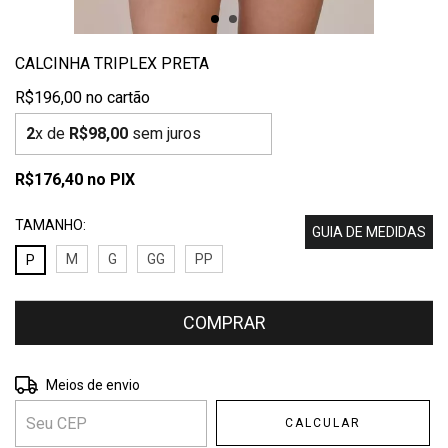
CALCINHA TRIPLEX PRETA
R$196,00
2
x de
R$98,00
sem juros
R$176,40
no PIX
TAMANHO:
GUIA DE MEDIDAS
M
G
GG
PP
P
Entregas para o CEP:
ALTERAR CEP
Meios de envio
CALCULAR