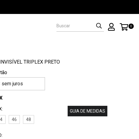
0
INVISÍVEL TRIPLEX PRETO
3
sem juros
IX
X:
GUIA DE MEDIDAS
44
46
48
: