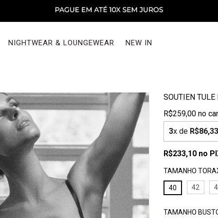
NIGHTWEAR & LOUNGEWEAR
NEW IN
SOUTIEN TULE 
R$259,00
3
x de
R$86,3
R$233,10
no P
TAMANHO TORA
42
40
TAMANHO BUSTO