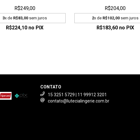
R$249,00
R$204,00
3
x de
R$83,00
sem juros
2
x de
R$102,00
sem juros
R$224,10
no PIX
R$183,60
no PIX
CONTATO
15 3251 5729 | 11 99912 3201
contato@lutecialingerie.com.br