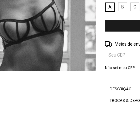
B
C
A
Entregas para o 
Meios de env
Não sei meu CEP
DESCRIÇÃO
TROCAS & DEV