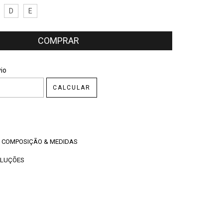
D
E
CEP:
ALTERAR CEP
io
CALCULAR
COMPOSIÇÃO & MEDIDAS
OLUÇÕES