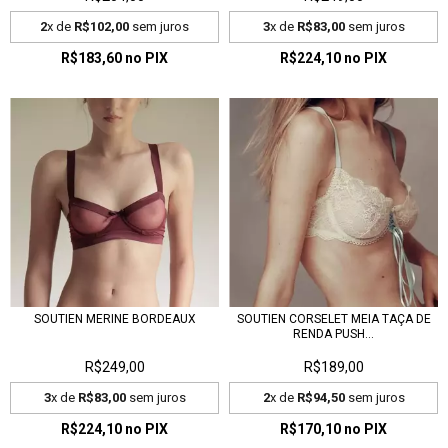
2
x de
R$102,00
sem juros
3
x de
R$83,00
sem juros
R$183,60
no PIX
R$224,10
no PIX
SOUTIEN MERINE BORDEAUX
SOUTIEN CORSELET MEIA TAÇA DE
RENDA PUSH...
R$249,00
R$189,00
3
x de
R$83,00
sem juros
2
x de
R$94,50
sem juros
R$224,10
no PIX
R$170,10
no PIX