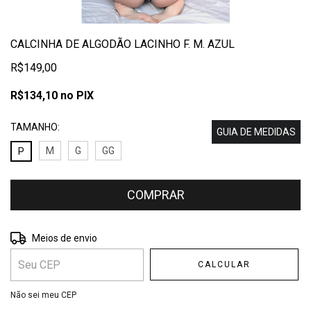
CALCINHA DE ALGODÃO LACINHO F. M. AZUL
R$149,00
R$134,10
no PIX
TAMANHO:
GUIA DE MEDIDAS
M
G
GG
P
Entregas para o CEP:
ALTERAR CEP
Meios de envio
CALCULAR
Não sei meu CEP