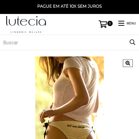
MENU
0