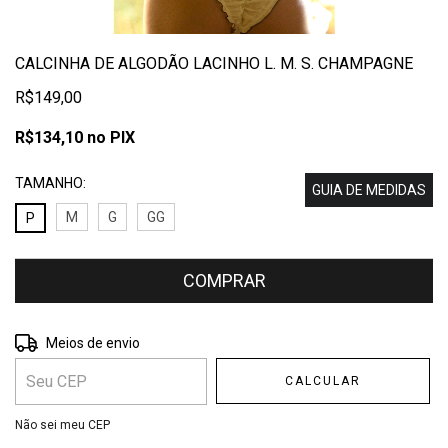
CALCINHA DE ALGODÃO LACINHO L. M. S. CHAMPAGNE
R$149,00
R$134,10
no PIX
TAMANHO:
GUIA DE MEDIDAS
M
G
GG
P
Entregas para o CEP:
ALTERAR CEP
Meios de envio
CALCULAR
Não sei meu CEP